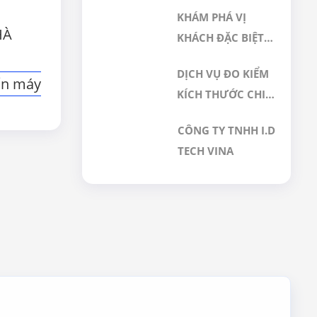
NHAU NHƯ THẾ
KHÁM PHÁ VỊ
NÀO? GIẢI PHÁP
HÀ
KHÁCH ĐẶC BIỆT
NÀO PHÙ HỢP
ĐÃ LỰA CHỌN
CHO PHÒNG SẠCH
DỊCH VỤ ĐO KIỂM
DỊCH VỤ HIỆU
ẩn máy
DƯỢC PHẨM
KÍCH THƯỚC CHI
CHUẨN TẠI GERA
TIẾT CƠ KHÍ BẰNG
HI-TECH
CÔNG TY TNHH I.D
MÁY CMM CHÍNH
TECH VINA
XÁC CAO TẠI GERA
HI-TECH VIỆT NAM