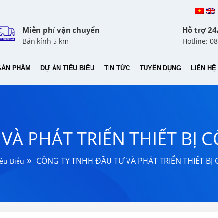
Miễn phí vận chuyển
Hỗ trợ 24
Bán kính 5 km
Hotline: 0
SẢN PHẨM
DỰ ÁN TIÊU BIỂU
TIN TỨC
TUYỂN DỤNG
LIÊN HỆ
VÀ PHÁT TRIỂN THIẾT BỊ
»
CÔNG TY TNHH ĐẦU TƯ VÀ PHÁT TRIỂN THIẾT B
êu Biểu