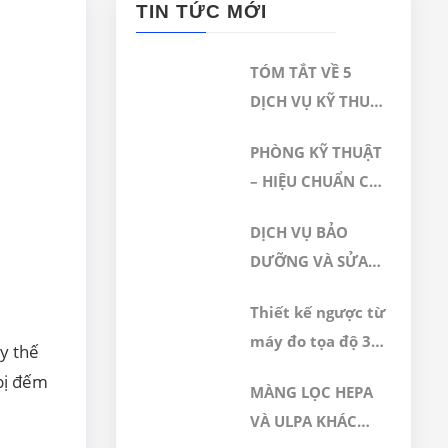
TIN TỨC MỚI
TÓM TẮT VỀ 5
DỊCH VỤ KỸ THUẬT
NỔI BẬT TẠI GERA
PHÒNG KỸ THUẬT
HI-TECH
– HIỆU CHUẨN CỦA
CÔNG TY TNHH
DỊCH VỤ BẢO
CÔNG NGHỆ CAO
DƯỠNG VÀ SỬA
GERA VIỆT NAM
CHỮA, HIỆU
ĐƯỢC CÔNG
Thiết kế ngược từ
CHUẨN, HIỆU
NHẬN ĐÁP ỨNG
máy đo tọa độ 3D
CHỈNH MÁY ĐO 3D
ay thế
TIÊU CHUẨN
CMM hãng Wezel
CMM
 bị đếm
ISO/IEC
MÀNG LỌC HEPA
17025:2017
VÀ ULPA KHÁC