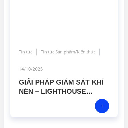
Tin tức
Tin tức Sản phẩm/Kiến thức
14/10/2025
GIẢI PHÁP GIÁM SÁT KHÍ
NÉN – LIGHTHOUSE
WORLDWIDE SOLUTIONS
+
& GERA HI-TECH SẴN
SÀNG ĐỒNG HÀNH CÙNG
DOANH NGHIỆP