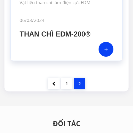
Vật liệu than chì làm điện cực EDM
06/03/2024
THAN CHÌ EDM-200®
+
1
2
ĐỐI TÁC