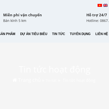
Miễn phí vận chuyển
Hỗ trợ 24/7
Bán kính 5 km
Hotline: 0867
SẢN PHẨM
DỰ ÁN TIÊU BIỂU
TIN TỨC
TUYỂN DỤNG
LIÊN HỆ
Tin tức hoạt động
Trang chủ
»
»
Tin tức hoạt động
Tin tức