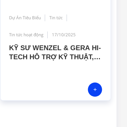
Dự Án Tiêu Biểu
Tin tức
Tin tức hoạt động
17/10/2025
KỸ SƯ WENZEL & GERA HI-
TECH HỖ TRỢ KỸ THUẬT,
ĐÀO TẠO VẬN HÀNH MÁY
ĐO CMM TẠI NHÀ MÁY CƠ
KHÍ CHÍNH XÁC DUY
+
KHANH – TP.HCM