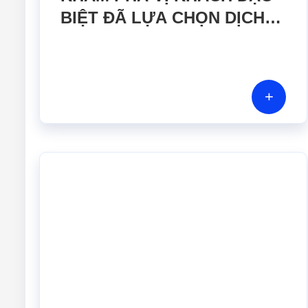
BIỆT ĐÃ LỰA CHỌN DỊCH
VỤ HIỆU CHUẨN TẠI GERA
HI-TECH
+