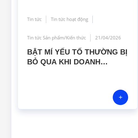
Tin tức
Tin tức hoạt động
Tin tức Sản phẩm/Kiến thức
21/04/2026
BẬT MÍ YẾU TỐ THƯỜNG BỊ
BỎ QUA KHI DOANH
NGHIỆP LỰA CHỌN MÁY
ĐẾM HẠT TIỂU PHÂN
+