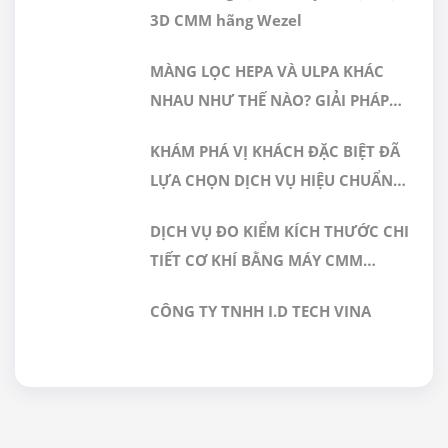
3D CMM hãng Wezel
MÀNG LỌC HEPA VÀ ULPA KHÁC
NHAU NHƯ THẾ NÀO? GIẢI PHÁP
NÀO PHÙ HỢP CHO PHÒNG SẠCH
KHÁM PHÁ VỊ KHÁCH ĐẶC BIỆT ĐÃ
DƯỢC PHẨM
LỰA CHỌN DỊCH VỤ HIỆU CHUẨN
TẠI GERA HI-TECH
DỊCH VỤ ĐO KIỂM KÍCH THƯỚC CHI
TIẾT CƠ KHÍ BẰNG MÁY CMM
CHÍNH XÁC CAO TẠI GERA HI-TECH
CÔNG TY TNHH I.D TECH VINA
VIỆT NAM