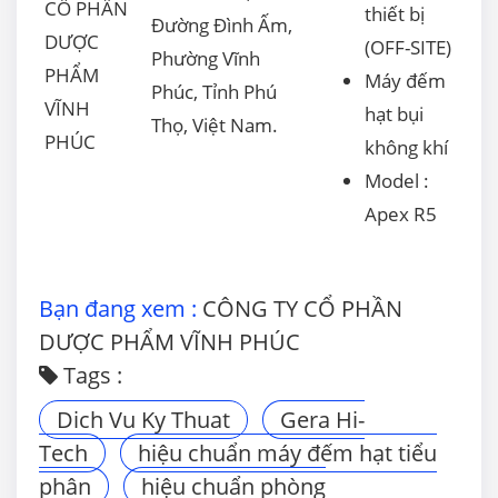
CỔ PHẦN
thiết bị
Đường Đình Ấm,
DƯỢC
(OFF-SITE)
Phường Vĩnh
PHẨM
Máy đếm
Phúc, Tỉnh Phú
VĨNH
hạt bụi
Thọ, Việt Nam.
PHÚC
không khí
Model :
Apex R5
Bạn đang xem :
CÔNG TY CỔ PHẦN
DƯỢC PHẨM VĨNH PHÚC
Tags :
Dich Vu Ky Thuat
Gera Hi-
Tech
hiệu chuẩn máy đếm hạt tiểu
phân
hiệu chuẩn phòng