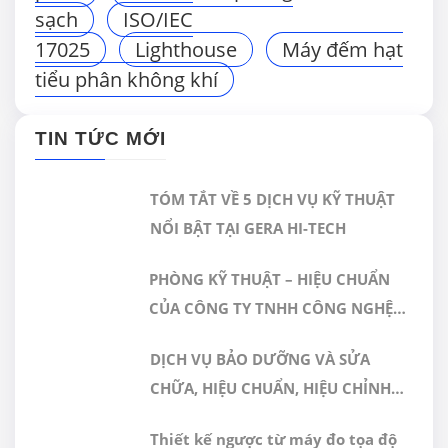
sạch
ISO/IEC
17025
Lighthouse
Máy đếm hạt
tiểu phân không khí
TIN TỨC MỚI
TÓM TẮT VỀ 5 DỊCH VỤ KỸ THUẬT
NỔI BẬT TẠI GERA HI-TECH
PHÒNG KỸ THUẬT – HIỆU CHUẨN
CỦA CÔNG TY TNHH CÔNG NGHỆ
CAO GERA VIỆT NAM ĐƯỢC CÔNG
DỊCH VỤ BẢO DƯỠNG VÀ SỬA
NHẬN ĐÁP ỨNG TIÊU CHUẨN
CHỮA, HIỆU CHUẨN, HIỆU CHỈNH
ISO/IEC 17025:2017
MÁY ĐO 3D CMM
Thiết kế ngược từ máy đo tọa độ