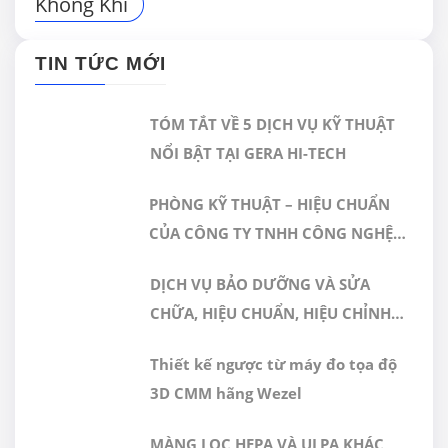
Khong Khi
TIN TỨC MỚI
TÓM TẮT VỀ 5 DỊCH VỤ KỸ THUẬT
NỔI BẬT TẠI GERA HI-TECH
PHÒNG KỸ THUẬT – HIỆU CHUẨN
CỦA CÔNG TY TNHH CÔNG NGHỆ
CAO GERA VIỆT NAM ĐƯỢC CÔNG
DỊCH VỤ BẢO DƯỠNG VÀ SỬA
NHẬN ĐÁP ỨNG TIÊU CHUẨN
CHỮA, HIỆU CHUẨN, HIỆU CHỈNH
ISO/IEC 17025:2017
MÁY ĐO 3D CMM
Thiết kế ngược từ máy đo tọa độ
3D CMM hãng Wezel
MÀNG LỌC HEPA VÀ ULPA KHÁC