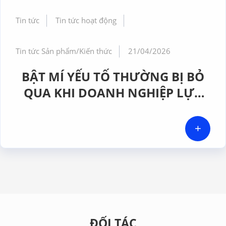
Tin tức
Tin tức hoạt động
Tin tức Sản phẩm/Kiến thức
21/04/2026
BẬT MÍ YẾU TỐ THƯỜNG BỊ BỎ
QUA KHI DOANH NGHIỆP LỰA
CHỌN MÁY ĐẾM HẠT TIỂU PHÂN
+
ĐỐI TÁC