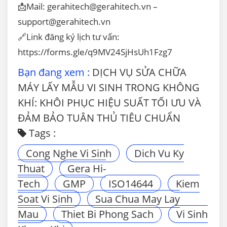
📩Mail: gerahitech@gerahitech.vn –
support@gerahitech.vn
🔗
Link đăng ký lịch tư vấn:
https://forms.gle/q9MV24SjHsUh1Fzg7
Bạn đang xem :
DỊCH VỤ SỬA CHỮA
MÁY LẤY MẪU VI SINH TRONG KHÔNG
KHÍ: KHÔI PHỤC HIỆU SUẤT TỐI ƯU VÀ
ĐẢM BẢO TUÂN THỦ TIÊU CHUẨN
Tags :
Cong Nghe Vi Sinh
Dich Vu Ky
Thuat
Gera Hi-
Tech
GMP
ISO14644
Kiem
Soat Vi Sinh
Sua Chua May Lay
Mau
Thiet Bi Phong Sach
Vi Sinh