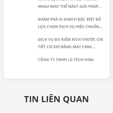
NHAU NHƯ THẾ NÀO? GIẢI PHÁP
NÀO PHÙ HỢP CHO PHÒNG SẠCH
KHÁM PHÁ VỊ KHÁCH ĐẶC BIỆT ĐÃ
DƯỢC PHẨM
LỰA CHỌN DỊCH VỤ HIỆU CHUẨN
TẠI GERA HI-TECH
DỊCH VỤ ĐO KIỂM KÍCH THƯỚC CHI
TIẾT CƠ KHÍ BẰNG MÁY CMM
CHÍNH XÁC CAO TẠI GERA HI-TECH
CÔNG TY TNHH I.D TECH VINA
VIỆT NAM
TIN LIÊN QUAN