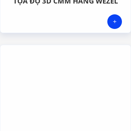
TỌA ĐỘ 3D CMM HÃNG WEZEL
+