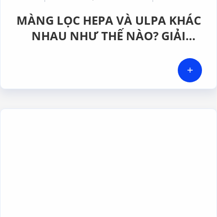
MÀNG LỌC HEPA VÀ ULPA KHÁC
NHAU NHƯ THẾ NÀO? GIẢI
PHÁP NÀO PHÙ HỢP CHO
PHÒNG SẠCH DƯỢC PHẨM
+