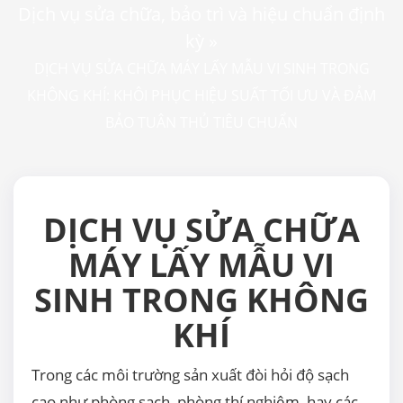
Dịch vụ sửa chữa, bảo trì và hiệu chuẩn định
kỳ
»
DỊCH VỤ SỬA CHỮA MÁY LẤY MẪU VI SINH TRONG
KHÔNG KHÍ: KHÔI PHỤC HIỆU SUẤT TỐI ƯU VÀ ĐẢM
BẢO TUÂN THỦ TIÊU CHUẨN
DỊCH VỤ SỬA CHỮA
MÁY LẤY MẪU VI
SINH TRONG KHÔNG
KHÍ
Trong các môi trường sản xuất đòi hỏi độ sạch
cao như phòng sạch, phòng thí nghiệm, hay các