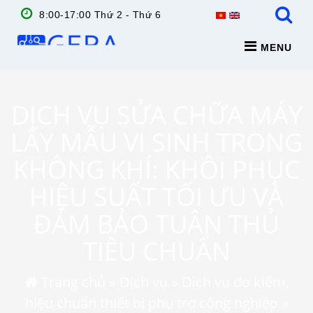
8:00-17:00 Thứ 2 - Thứ 6
MENU
DỊCH VỤ SỬA CHỮA MÁY
LẤY MẪU VI SINH TRONG
KHÔNG KHÍ: KHÔI PHỤC
HIỆU SUẤT TỐI ƯU VÀ
ĐẢM BẢO TUÂN THỦ
TIÊU CHUẨN
Trang chủ
»
Dịch vụ
»
Dịch vụ đo kiểm,
hiệu chuẩn thiết bị phụ trợ công nghiệp
»