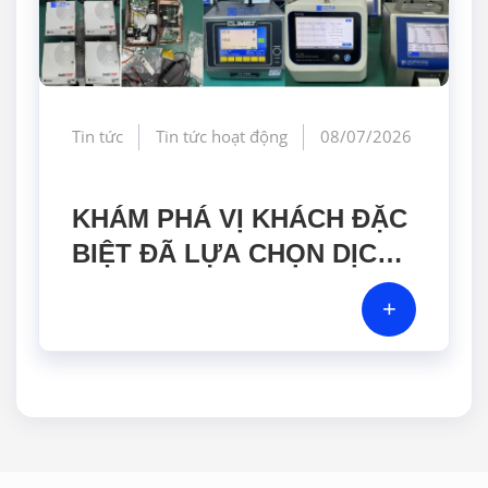
Tin tức
Tin tức hoạt động
08/07/2026
KHÁM PHÁ VỊ KHÁCH ĐẶC
BIỆT ĐÃ LỰA CHỌN DỊCH
VỤ HIỆU CHUẨN TẠI GERA
+
HI-TECH