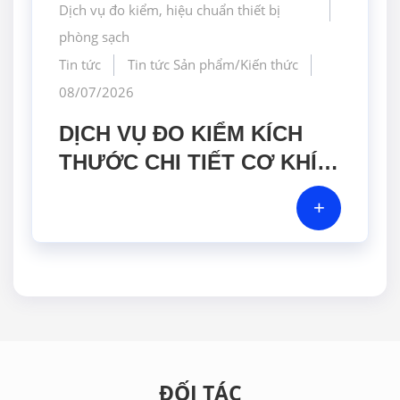
Dịch vụ đo kiểm, hiệu chuẩn thiết bị
phòng sạch
Tin tức
Tin tức Sản phẩm/Kiến thức
08/07/2026
DỊCH VỤ ĐO KIỂM KÍCH
THƯỚC CHI TIẾT CƠ KHÍ
BẰNG MÁY CMM CHÍNH
+
XÁC CAO TẠI GERA HI-
TECH VIỆT NAM
ĐỐI TÁC