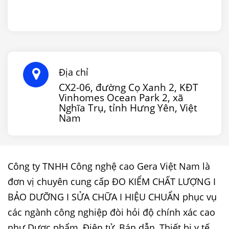
Địa chỉ
CX2-06, đường Cọ Xanh 2, KĐT
Vinhomes Ocean Park 2, xã
Nghĩa Trụ, tỉnh Hưng Yên, Việt
Nam
Công ty TNHH Công nghệ cao Gera Việt Nam là
đơn vị chuyên cung cấp ĐO KIỂM CHẤT LƯỢNG I
BẢO DƯỠNG I SỬA CHỮA I HIỆU CHUẨN phục vụ
các ngành công nghiệp đòi hỏi độ chính xác cao
như Dược phẩm, Điện tử, Bán dẫn, Thiết bị y tế