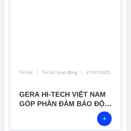
Tin tức
Tin tức hoạt động
21/07/2025
GERA HI-TECH VIỆT NAM
GÓP PHẦN ĐẢM BẢO ĐỘ
CHÍNH XÁC TRONG
+
PHÒNG LAB NHƯ THẾ