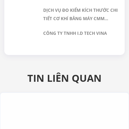
TẠI GERA HI-TECH
DỊCH VỤ ĐO KIỂM KÍCH THƯỚC CHI
TIẾT CƠ KHÍ BẰNG MÁY CMM
CHÍNH XÁC CAO TẠI GERA HI-TECH
CÔNG TY TNHH I.D TECH VINA
VIỆT NAM
TIN LIÊN QUAN