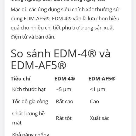
Mặc dù các ứng dụng siêu chính xác thường sử
dụng EDM-AF5®, EDM-4® vẫn là lựa chọn hiệu
quả cho nhiều chi tiết phụ trợ trong sản xuất
điện tử và bán dẫn.
So sánh EDM-4® và
EDM-AF5®
Tiêu chí
EDM-4®
EDM-AF5®
Kích thước hạt
~5 µm
<1 µm
Tốc độ gia công
Rất cao
Cao
Chất lượng bề
Rất tốt
Xuất sắc
mặt
Khả năng chống