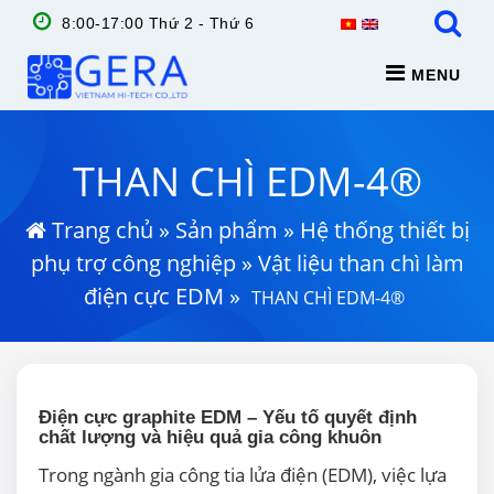
8:00-17:00 Thứ 2 - Thứ 6
MENU
THAN CHÌ EDM-4®
Trang chủ
»
Sản phẩm
»
Hệ thống thiết bị
phụ trợ công nghiệp
»
Vật liệu than chì làm
điện cực EDM
»
THAN CHÌ EDM-4®
Điện cực graphite EDM – Yếu tố quyết định
chất lượng và hiệu quả gia công khuôn
Trong ngành gia công tia lửa điện (EDM), việc lựa