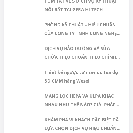
TÓM TẮT VỀ 5 DỊCH VỤ KỸ THUẬT
NỔI BẬT TẠI GERA HI-TECH
PHÒNG KỸ THUẬT – HIỆU CHUẨN
CỦA CÔNG TY TNHH CÔNG NGHỆ
CAO GERA VIỆT NAM ĐƯỢC CÔNG
DỊCH VỤ BẢO DƯỠNG VÀ SỬA
NHẬN ĐÁP ỨNG TIÊU CHUẨN
CHỮA, HIỆU CHUẨN, HIỆU CHỈNH
ISO/IEC 17025:2017
MÁY ĐO 3D CMM
Thiết kế ngược từ máy đo tọa độ
3D CMM hãng Wezel
MÀNG LỌC HEPA VÀ ULPA KHÁC
NHAU NHƯ THẾ NÀO? GIẢI PHÁP
NÀO PHÙ HỢP CHO PHÒNG SẠCH
KHÁM PHÁ VỊ KHÁCH ĐẶC BIỆT ĐÃ
DƯỢC PHẨM
LỰA CHỌN DỊCH VỤ HIỆU CHUẨN